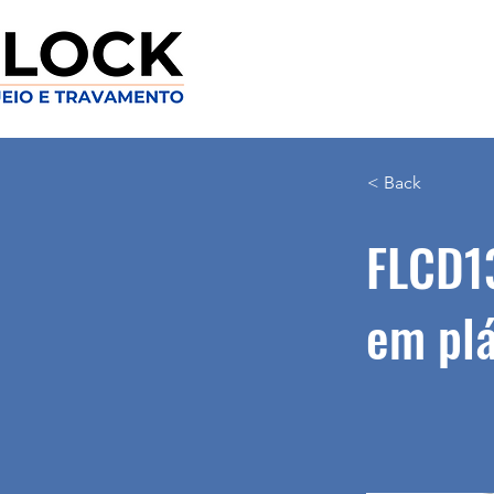
< Back
FLCD13
em plá